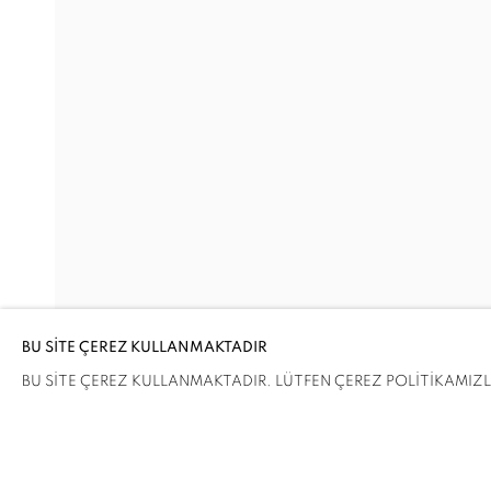
KAYADA BÜYÜDÜM BEN
MELIKE ABASIYANIK KURTIÇ, DENIZ AKTAŞ, 
Adres
Ziyaret Saatleri
Passage Petits-Champs
Salı - Cumartesi: 11.00 - 19.00
Meşrutiyet Cad. 67/1
Tepebaşı, Beyoğlu
BU SİTE ÇEREZ KULLANMAKTADIR
İstanbul, Türkiye
BU SİTE ÇEREZ KULLANMAKTADIR. LÜTFEN ÇEREZ POLİTİKAMIZLA 
PAYLAŞ
ENQUIRE
ÇEREZLERİ YÖNET
COPYRIGHT © 2026 GALERIST