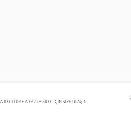
ECE BAL, GÖKHUN BALTACI, İLHAN BERK, ZEYNEP KAYAN
İLGİLİ DAHA FAZLA BİLGİ İÇİN BİZE ULAŞIN.