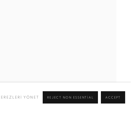
, THIAGO ROCHA PITTA, ANIL SALDIRAN, JOHANNA SEID
ÇEREZLERİ YÖNET
REJECT NON ESSENTIAL
ACCEPT