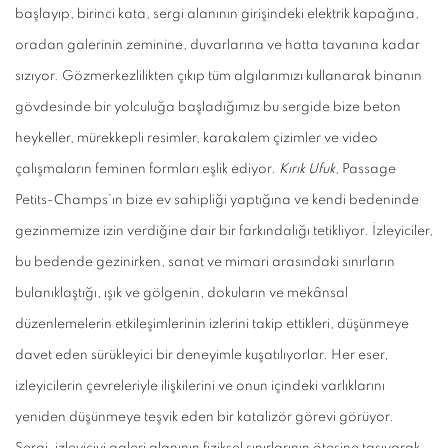
başlayıp, birinci kata, sergi alanının girişindeki elektrik kapağına,
oradan galerinin zeminine, duvarlarına ve hatta tavanına kadar
sızıyor. Gözmerkezlilikten çıkıp tüm algılarımızı kullanarak binanın
gövdesinde bir yolculuğa başladığımız bu sergide bize beton
heykeller, mürekkepli resimler, karakalem çizimler ve video
çalışmaların feminen formları eşlik ediyor.
Kırık Ufuk,
Passage
Petits-Champs’ın bize ev sahipliği yaptığına ve kendi bedeninde
gezinmemize izin verdiğine dair bir farkındalığı tetikliyor. İzleyiciler,
bu bedende gezinirken, sanat ve mimari arasındaki sınırların
bulanıklaştığı, ışık ve gölgenin, dokuların ve mekânsal
düzenlemelerin etkileşimlerinin izlerini takip ettikleri, düşünmeye
davet eden sürükleyici bir deneyimle kuşatılıyorlar. Her eser,
izleyicilerin çevreleriyle ilişkilerini ve onun içindeki varlıklarını
yeniden düşünmeye teşvik eden bir katalizör görevi görüyor.