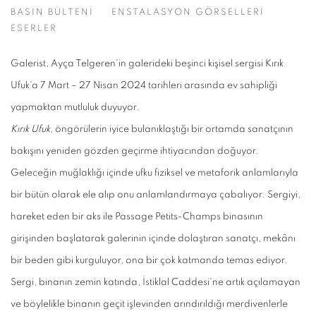
BASIN BÜLTENİ
ENSTALASYON GÖRSELLERİ
AYÇA TELGEREN
ESERLER
Galerist, Ayça Telgeren’in galerideki beşinci kişisel sergisi Kırık
Ufuk'a 7 Mart – 27 Nisan 2024 tarihleri arasında ev sahipliği
yapmaktan mutluluk duyuyor.
Kırık Ufuk
, öngörülerin iyice bulanıklaştığı bir ortamda sanatçının
bakışını yeniden gözden geçirme ihtiyacından doğuyor.
Geleceğin muğlaklığı içinde ufku fiziksel ve metaforik anlamlarıyla
bir bütün olarak ele alıp onu anlamlandırmaya çabalıyor. Sergiyi,
hareket eden bir aks ile Passage Petits-Champs binasının
girişinden başlatarak galerinin içinde dolaştıran sanatçı, mekânı
bir beden gibi kurguluyor, ona bir çok katmanda temas ediyor.
Sergi, binanın zemin katında, İstiklal Caddesi'ne artık açılamayan
ve böylelikle binanın geçit işlevinden arındırıldığı merdivenlerle