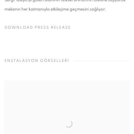
Sergi, izleyiciyi galeri alanının fiziksel sınırlarının ötesine taşıyarak
mekanın her katmanıyla etkileşime geçmesini sağlıyor.
DOWNLOAD PRESS RELEASE
ENSTALASYON GÖRSELLERİ