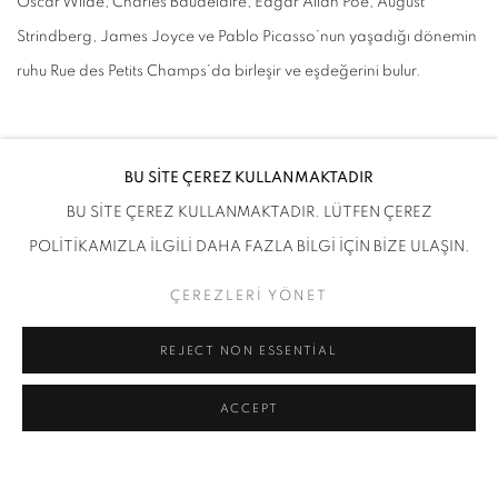
Oscar Wilde, Charles Baudelaire, Edgar Allan Poe, August
Strindberg, James Joyce ve Pablo Picasso’nun yaşadığı dönemin
ruhu Rue des Petits Champs’da birleşir ve eşdeğerini bulur.
BU SİTE ÇEREZ KULLANMAKTADIR
ENSTALASYON GÖRSELLERİ
BU SİTE ÇEREZ KULLANMAKTADIR. LÜTFEN ÇEREZ
POLİTİKAMIZLA İLGİLİ DAHA FAZLA BİLGİ İÇİN BİZE ULAŞIN.
ÇEREZLERİ YÖNET
REJECT NON ESSENTIAL
ACCEPT