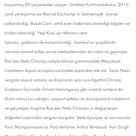
boyanmış 29 çerçeveden oluşan ‘Untitled (Unfinishedness, 29+1)’
isimli yerleştirme ise Marcel Duchamp’ın ‘bitmemişlik’ olarak
adlandırdığı ‘Büyük Cam’ isimli eseri hakkında derlediği bilgileri ve
notları aktardığı ‘Yeşil Kutu’ya referans verir.
Sanatçı, galerinin de konumlandığı, İstanbul’un yüzyıllardır
varolan önemli kültür sanat merkezlerinden biri olan ve geçmişte
Rue des Petits Champs adıyla bilinen günümüzdeki Meşrutiyet
Caddesini kişisel ve toplumsal bellek üzerinden ele alır. Seza Paker
sergide sayısız sanatçı ve düşünürün yanı sıra Agatha Christie,
Gaetano Donizetti, Ernest Hemingway gibi önemli isimlere de
ilham olmuş bu sokağın, yaşanmışlıkları ve dönüşümüne odaklanır
ve geçmişten bugüne Rue des Petits Champs’ın değişmeyen
değerleri üzerinden sergisini kurgular. Belle Epoque ve sonrasında
Paris Montparnasse’ta, Paul Verlaine, Arthur Rimbaud, Van Gogh,