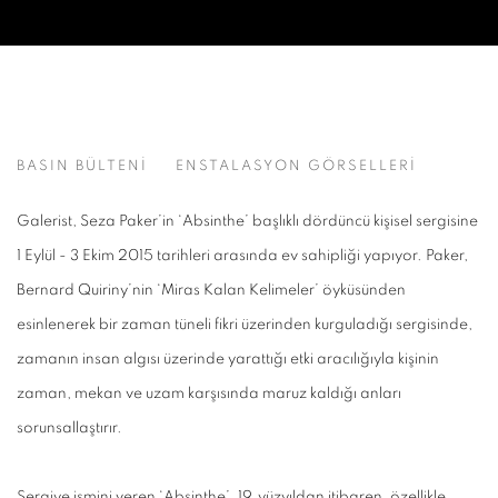
ABSINTHE
BASIN BÜLTENİ
ENSTALASYON GÖRSELLERİ
SEZA PAKER
Galerist, Seza Paker’in ‘Absinthe’ başlıklı dördüncü kişisel sergisine
1 Eylül - 3 Ekim 2015 tarihleri arasında ev sahipliği yapıyor. Paker,
Bernard Quiriny’nin ‘Miras Kalan Kelimeler’ öyküsünden
esinlenerek bir zaman tüneli fikri üzerinden kurguladığı sergisinde,
zamanın insan algısı üzerinde yarattığı etki aracılığıyla kişinin
zaman, mekan ve uzam karşısında maruz kaldığı anları
sorunsallaştırır.
Sergiye ismini veren ‘Absinthe’, 19.yüzyıldan itibaren, özellikle