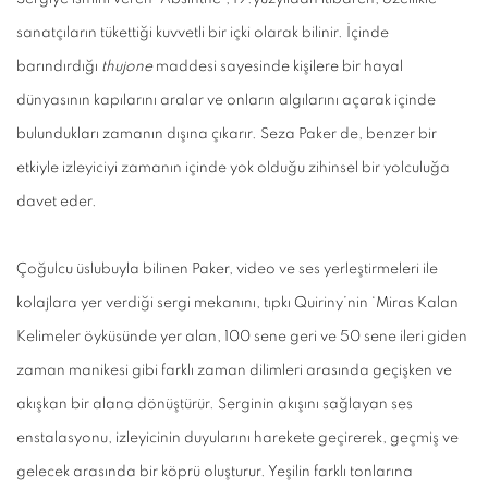
sanatçıların tükettiği kuvvetli bir içki olarak bilinir. İçinde
barındırdığı
thujone
maddesi sayesinde kişilere bir hayal
dünyasının kapılarını aralar ve onların algılarını açarak içinde
bulundukları zamanın dışına çıkarır. Seza Paker de, benzer bir
etkiyle izleyiciyi zamanın içinde yok olduğu zihinsel bir yolculuğa
davet eder.
Çoğulcu üslubuyla bilinen Paker, video ve ses yerleştirmeleri ile
kolajlara yer verdiği sergi mekanını, tıpkı Quiriny’nin ‘Miras Kalan
Kelimeler öyküsünde yer alan, 100 sene geri ve 50 sene ileri giden
zaman manikesi gibi farklı zaman dilimleri arasında geçişken ve
akışkan bir alana dönüştürür. Serginin akışını sağlayan ses
enstalasyonu, izleyicinin duyularını harekete geçirerek, geçmiş ve
gelecek arasında bir köprü oluşturur. Yeşilin farklı tonlarına