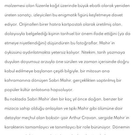
malzemesi olan füzenle kağıt üzerinde büyük ebatlı olarak yeniden
üreten sanatçı, izleyicileri bu enigmatik figürü keşfetmeye davet
ediyor. Orijinalleri birer hatıra kartpostalı olarak üretilmiş olan,
dolayısıyla belgelediği kişinin tarihsel bir önem ifade ettiğini (ya da
etmeye niyetlendiğini) düşündüren bu fotoğraflar, Mahir’in
öyküsünü aydınlatmakta yetersiz kalıyor. Nitekim, tarih yazmaya
duyulan doyumsuz arzuyla öne sürülen ve zaman içerisinde doğru
kabul edilmeye başlanan çeşitli bilgiyle, bir mitosun ana
kahramanına dönüşen Sabri Mahir, gerçeklikten saptırılmış bir
popüler kültür anlatısına hapsoluyor.
Bu noktada Sabri Mahir’den bir kaç yıl önce doğan, benzer bir
mizaca sahip olduğu anlaşılan ve tıpkı Mahir gibi ölümüne dair
detaylar meçhul olan boksör-şair Arthur Cravan, sergide Mahir’in
karakterini tamamlayıcı ve tanımlayıcı bir role bürünüyor. Dönemin