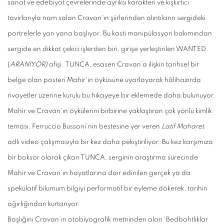
sanat ve edebiyat çevrelerinde ayrıksı karakteri ve kışkırtıcı
tavırlarıyla nam salan Cravan’ın şiirlerinden alıntıların sergideki
portrelerle yan yana başlıyor. Bu kasti manipülasyon bakımından
sergide en dikkat çekici işlerden biri, girişe yerleştirilen WANTED
(
ARANIYOR)
afişi. TUNCA, esasen Cravan’a ilişkin tarihsel bir
belge olan posteri Mahir’in öyküsüne uyarlayarak hâlihazırda
rivayetler üzerine kurulu bu hikayeye bir eklemede daha bulunuyor.
Mahir ve Cravan’ın öykülerini birbirine yaklaştıran çok yönlü kimlik
teması, Ferruccio Bussoni’nin bestesine yer veren
Latif Maharet
adlı video çalışmasıyla bir kez daha pekiştiriliyor. Bu kez karşımıza
bir boksör olarak çıkan TUNCA, serginin araştırma sürecinde
Mahir ve Cravan’ın hayatlarına dair edinilen gerçek ya da
spekülatif bilumum bilgiyi performatif bir eyleme dökerek, tarihin
ağırlığından kurtarıyor.
Başlığını Cravan’ın otobiyografik metninden alan ‘Bedbahtlıklar