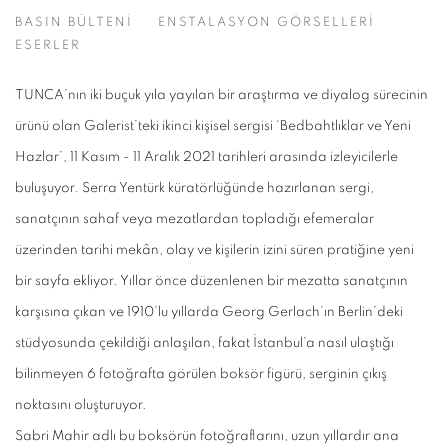
BEDBAHTLIKLAR VE YENI HAZLAR
BASIN BÜLTENİ
ENSTALASYON GÖRSELLERİ
TUNCA
ESERLER
TUNCA’nın iki buçuk yıla yayılan bir araştırma ve diyalog sürecinin
ürünü olan Galerist’teki ikinci kişisel sergisi ‘Bedbahtlıklar ve Yeni
Hazlar’
,
11 Kasım - 11 Aralık 2021 tarihleri arasında izleyicilerle
buluşuyor. Serra Yentürk küratörlüğünde hazırlanan sergi,
sanatçının sahaf veya mezatlardan topladığı efemeralar
üzerinden tarihi mekân, olay ve kişilerin izini süren pratiğine yeni
bir sayfa ekliyor. Yıllar önce düzenlenen bir mezatta sanatçının
karşısına çıkan ve 1910’lu yıllarda Georg Gerlach’ın Berlin’deki
stüdyosunda çekildiği anlaşılan, fakat İstanbul’a nasıl ulaştığı
bilinmeyen 6 fotoğrafta görülen boksör figürü, serginin çıkış
noktasını oluşturuyor.
Sabri Mahir adlı bu boksörün fotoğraflarını, uzun yıllardır ana