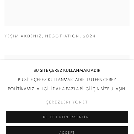
YEŞIM AKDENIZ
,
NEGOTIATION
,
2024
BU SİTE ÇEREZ KULLANMAKTADIR
BU SİTE ÇEREZ KULLANMAKTADIR. LÜTFEN ÇEREZ
POLİTİKAMIZLA İLGİLİ DAHA FAZLA BİLGİ İÇİN BİZE ULAŞIN.
ÇEREZLERİ YÖNET
REJECT NON ESSENTIAL
ACCEPT