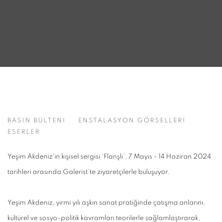
FLANŞLI
BASIN BÜLTENİ
ENSTALASYON GÖRSELLERİ
YEŞİM AKDENİZ
ESERLER
Yeşim Akdeniz’in kişisel sergisi ‘Flanşlı’, 7 Mayıs - 14 Haziran 2024
tarihleri arasında Galerist’te ziyaretçilerle buluşuyor.
Yeşim Akdeniz, yirmi yılı aşkın sanat pratiğinde çatışma anlarını,
kültürel ve sosyo-politik kavramları teorilerle sağlamlaştırarak,