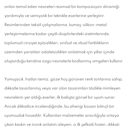
onları temsil eden nesneleri resimsel bir kompozisyon dinamiği
yardımıyla ve semiyotik bir teknikle eserlerine yerleştirir.
Resimlerinden tekstil çalışmalarına, kumaş-silikon-metal
yerleştirmelerine kadar çeşitli disiplinlerdeki üretimlerinde,
toplumsal cinsiyet eşitsizlikleri, sınıfsal ve ırksal farklılıkların
üzerinden yaratılan adaletsizlikleri anlatmak için yıllar içinde
oluşturduğu kendine özgü nesnelerle kodlanmış simgeleri kullanır.
Yumuşacık, hatları temiz, göze hoş görünen renk tonlarına sahip,
dikkatle tasarlanmış veya var olan tasarımları titizlikle mimleyen
nesnelerin yer aldığı eserler, ilk bakışta görsel bir uyum sunar.
Ancak dikkatlice incelendiğinde, bu ahengi bozan bilinçli bir
uyumsuzluk hissedilir. Kullanılan malzemeler aracılığıyla ortaya
çıkan keskin ve ironik anlatım izleyeni, o ilk şefkatli histen, dikkati