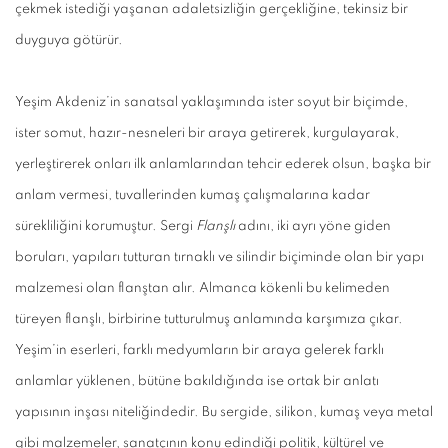
çekmek istediği yaşanan adaletsizliğin gerçekliğine, tekinsiz bir
duyguya götürür.
Yeşim Akdeniz’in sanatsal yaklaşımında ister soyut bir biçimde,
ister somut, hazır-nesneleri bir araya getirerek, kurgulayarak,
yerleştirerek onları ilk anlamlarından tehcir ederek olsun, başka bir
anlam vermesi, tuvallerinden kumaş çalışmalarına kadar
sürekliliğini korumuştur. Sergi
Flanşlı
adını, iki ayrı yöne giden
boruları, yapıları tutturan tırnaklı ve silindir biçiminde olan bir yapı
malzemesi olan flanştan alır. Almanca kökenli bu kelimeden
türeyen flanşlı, birbirine tutturulmuş anlamında karşımıza çıkar.
Yeşim’in eserleri, farklı medyumların bir araya gelerek farklı
anlamlar yüklenen, bütüne bakıldığında ise ortak bir anlatı
yapısının inşası niteliğindedir. Bu sergide, silikon, kumaş veya metal
gibi malzemeler, sanatçının konu edindiği politik, kültürel ve