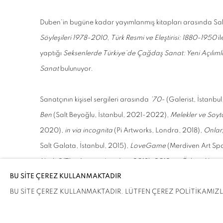
Duben’in bugüne kadar yayımlanmış kitapları arasında Sal
Söyleşileri 1978-2010
,
Türk Resmi ve Eleştirisi: 1880-1950
il
yaptığı
Seksenlerde Türkiye’de Çağdaş Sanat: Yeni Açılım
Sanat
bulunuyor.
Sanatçının kişisel sergileri arasında
’
70-
(Galerist, İstanbu
Ben
(Salt Beyoğlu, İstanbul, 2021-2022),
Melekler ve Soyta
2020),
in via incognita
(Pi Artworks, Londra, 2018),
Onlar
Salt Galata, İstanbul, 2015),
LoveGame
(Merdiven Art Spa
Nedir?
(The Agency London, 2013), 2012 ve
Ödünç Nesne
BU SİTE ÇEREZ KULLANMAKTADIR
2012, 2011),
İpek Duben: Bir Seçki 1994-2009
(Akbank Sana
BU SİTE ÇEREZ KULLANMAKTADIR. LÜTFEN ÇEREZ POLİTİKAMIZLA 
13. ve 18. İstanbul Bienalleri (2013, 2025),
Artists Making Bo
Museum, Londra, 2022-2023),
Multi Perspective: In a Mul