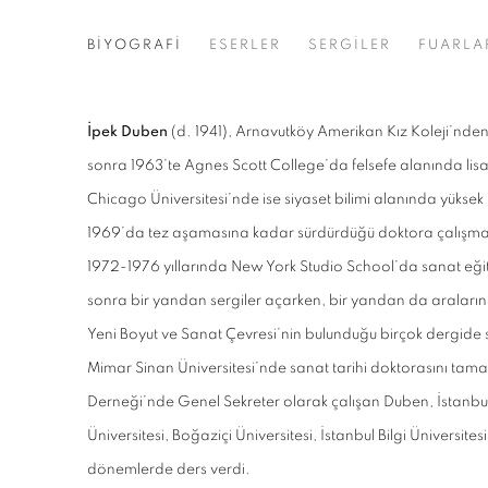
İPEK DUBEN
BİYOGRAFİ
ESERLER
SERGİLER
FUARLA
İpek Duben
(d. 1941), Arnavutköy Amerikan Kız Koleji’nde
sonra 1963’te Agnes Scott College’da felsefe alanında lis
Chicago Üniversitesi’nde ise siyaset bilimi alanında yükse
1969’da tez aşamasına kadar sürdürdüğü doktora çalışmas
1972-1976 yıllarında New York Studio School’da sanat eğit
sonra bir yandan sergiler açarken, bir yandan da aralarınd
Yeni Boyut ve Sanat Çevresi’
nin bulunduğu birçok dergide sa
Mimar Sinan Üniversitesi’nde sanat tarihi doktorasını tama
Derneği’nde Genel Sekreter olarak çalışan Duben, İstanbul T
Üniversitesi, Boğaziçi Üniversitesi, İstanbul Bilgi Üniversites
dönemlerde ders verdi.