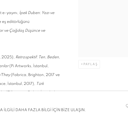
t e-yayını,
İpek Duben: Yazı ve
e eş editörlüğünü
lar ve Çağdaş Düşünce ve
l, 2025),
Retrospektif: Ten, Beden,
PAYLAŞ
rılar
(Pi Artworks, İstanbul,
/They
(Fabrica, Brighton, 2017 ve
ce, İstanbul, 2017),
Türk
ler
(Zilberman Galeri, İstanbul,
t, İstanbul, 2009) yer alıyor.
İLGİLİ DAHA FAZLA BİLGİ İÇİN BİZE ULAŞIN.
oks: Poetry to Politics
(The British
tiple Perspective
(Yarat Art Center,