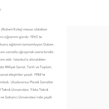
R
n (Robert Kolej) mezun olduktan
View works.
ans öğrenimi gördü. 1965’te
k lisans eğitimini tamamlayan Duben,
ını sanatla uğraşmak üzere bıraktı.
imi aldı. İstanbul’a döndükten
a Milliyet Sanat, Tarih ve Toplum,
nat eleştirileri yazdı. 1984’te
mladı. Uluslararası Plastik Sanatlar
eknik Üniversitesi, Yıldız Teknik
i ve Sabancı Üniversitesi’nde çeşitli