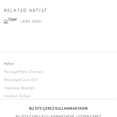
RELATED ARTIST
LARA ÖGEL
Adres
Passage Petits-Champs
Meşrutiyet Cad. 67/1
Tepebaşı, Beyoğlu
İstanbul, Türkiye
BU SİTE ÇEREZ KULLANMAKTADIR
Ziyaret Saatleri
BU SİTE ÇEREZ KULLANMAKTADIR. LÜTFEN ÇEREZ