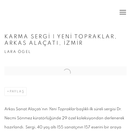
KARMA SERGİ | YENİ TOPRAKLAR,
ARKAS ALAÇATI, İZMİR
LARA ÖGEL
Open a larger version of the following image in a popup:
PAYLAŞ
Arkas Sanat Alaçatı’nın
Yeni Topraklar
başlıklı ilk süreli sergisi Dr.
Necmi Sönmez küratörlüğünde 29 özel koleksiyondan derlenerek
hazırlandı. Sergi, 40 yaş altı 155 sanatçının 157 eserini bir araya