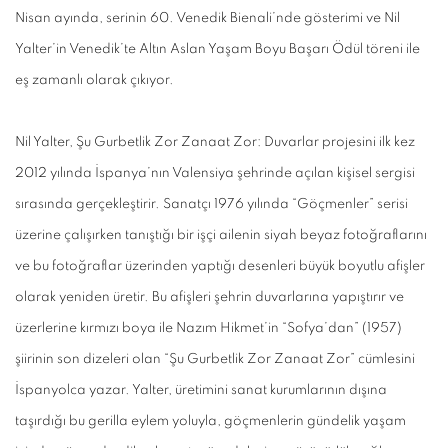
Nisan ayında, serinin 60. Venedik Bienali’nde gösterimi ve Nil
Yalter’in Venedik’te Altın Aslan Yaşam Boyu Başarı Ödül töreni ile
eş zamanlı olarak çıkıyor.
Nil Yalter, Şu Gurbetlik Zor Zanaat Zor: Duvarlar projesini ilk kez
2012 yılında İspanya’nın Valensiya şehrinde açılan kişisel sergisi
sırasında gerçekleştirir. Sanatçı 1976 yılında “Göçmenler” serisi
üzerine çalışırken tanıştığı bir işçi ailenin siyah beyaz fotoğraflarını
ve bu fotoğraflar üzerinden yaptığı desenleri büyük boyutlu afişler
olarak yeniden üretir. Bu afişleri şehrin duvarlarına yapıştırır ve
üzerlerine kırmızı boya ile Nazım Hikmet’in “Sofya’dan” (1957)
şiirinin son dizeleri olan “Şu Gurbetlik Zor Zanaat Zor” cümlesini
İspanyolca yazar. Yalter, üretimini sanat kurumlarının dışına
taşırdığı bu gerilla eylem yoluyla, göçmenlerin gündelik yaşam