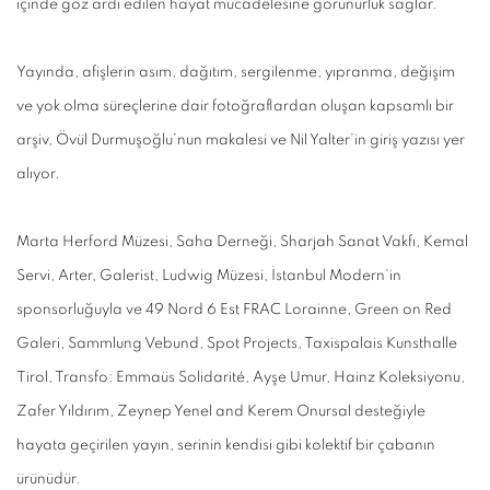
içinde göz ardı edilen hayat mücadelesine görünürlük sağlar.
Yayında, afişlerin asım, dağıtım, sergilenme, yıpranma, değişim
ve yok olma süreçlerine dair fotoğraflardan oluşan kapsamlı bir
arşiv, Övül Durmuşoğlu’nun makalesi ve Nil Yalter’in giriş yazısı yer
alıyor.
Marta Herford Müzesi, Saha Derneği, Sharjah Sanat Vakfı, Kemal
Servi, Arter, Galerist, Ludwig Müzesi, İstanbul Modern’in
sponsorluğuyla ve 49 Nord 6 Est FRAC Lorainne, Green on Red
Galeri, Sammlung Vebund, Spot Projects, Taxispalais Kunsthalle
Tirol, Transfo: Emmaüs Solidarité, Ayşe Umur, Hainz Koleksiyonu,
Zafer Yıldırım, Zeynep Yenel and Kerem Onursal desteğiyle
hayata geçirilen yayın, serinin kendisi gibi kolektif bir çabanın
ürünüdür.