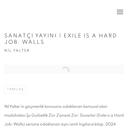
SANATÇI YAYINI | EXILE IS A HARD
JOB: WALLS
NIL YALTER
Open a larger version of the following image in a popup:
PAYLAŞ
Nil Yalter’in göçmenlik konusuna odaklanan kamusal alan
müdahalesi Şu Gurbetlik Zor Zanaat Zor: Duvarlar (Exile is a Hard
Job: Walls) serisine odaklanan aynı isimli İngilizce kitap, 2024