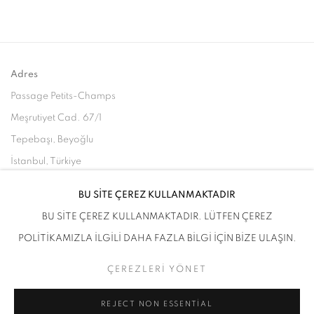
Adres
Passage Petits-Champs
Meşrutiyet Cad. 67/1
Tepebaşı, Beyoğlu
İstanbul, Türkiye
BU SİTE ÇEREZ KULLANMAKTADIR
Ziyaret Saatleri
BU SİTE ÇEREZ KULLANMAKTADIR. LÜTFEN ÇEREZ
Salı - Cumartesi: 11.00 - 19.00
POLİTİKAMIZLA İLGİLİ DAHA FAZLA BİLGİ İÇİN BİZE ULAŞIN.
ÇEREZLERİ YÖNET
ÇEREZLERİ YÖNET
REJECT NON ESSENTIAL