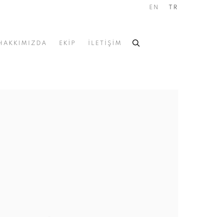
EN
TR
HAKKIMIZDA
EKİP
İLETİŞİM
he following image in a popup: