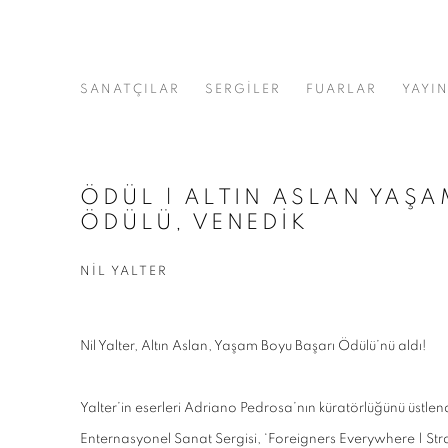
SANATÇILAR
SERGİLER
FUARLAR
YAYI
ÖDÜL | ALTIN ASLAN YAŞA
ÖDÜLÜ, VENEDİK
NIL YALTER
Nil Yalter, Altın Aslan, Yaşam Boyu Başarı Ödülü’nü aldı!
Yalter’in eserleri Adriano Pedrosa’nın küratörlüğünü üstlen
Enternasyonel Sanat Sergisi, ‘Foreigners Everywhere | S