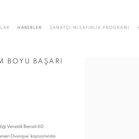
NLAR
HABERLER
SANATÇI MİSAFİRLİK PROGRAMI
M BOYU BAŞARI
Open a larger version of t
diği Venedik Bienali 60.
tranieri Ovunque’ kapsamında