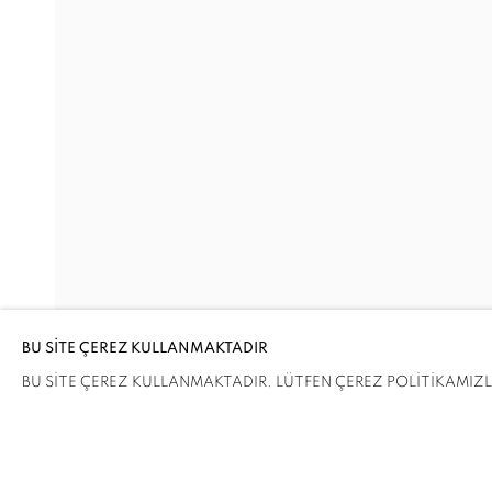
DOSTLAR ARASINDA: UZUN 
HÜSEYIN BAHRI ALPTEKIN, CAN ALTAY, THOM
Adres
Ziyaret Saatleri
Passage Petits-Champs
Salı - Cumartesi: 11.00 - 19.00
Meşrutiyet Cad. 67/1
Tepebaşı, Beyoğlu
BU SİTE ÇEREZ KULLANMAKTADIR
İstanbul, Türkiye
BU SİTE ÇEREZ KULLANMAKTADIR. LÜTFEN ÇEREZ POLİTİKAMIZLA 
PAYLAŞ
ENQUIRE
ÇEREZLERİ YÖNET
COPYRIGHT © 2026 GALERIST