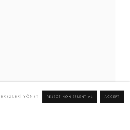
OĞLU, MINNA HENRIKSSON & STAFFAN JOFJELL, ŞIRIN 
ÇEREZLERİ YÖNET
REJECT NON ESSENTIAL
ACCEPT