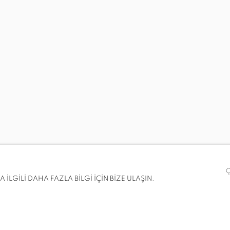
BIR HIKAYEDEN KESITLER
AS BÜSCH, TUNÇ ALI ÇAM, GRIP-IN, AYHAN HACIFAZLI
İLGİLİ DAHA FAZLA BİLGİ İÇİN BİZE ULAŞIN.