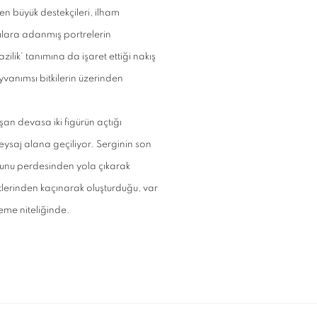
en büyük destekçileri, ilham
çılara adanmış portrelerin
ilik’ tanımına da işaret ettiği nakış
yvanımsı bitkilerin üzerinden
şan devasa iki figürün açtığı
eysaj alana geçiliyor. Serginin son
unu perdesinden yola çıkarak
etlerinden kaçınarak oluşturduğu, var
neme niteliğinde.