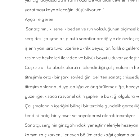
yıkılıcığı dayatsa da insanın özünde var olan cevherin ye
yaratmayı koyabileceğini düşünüyorum.”
Ayça Telgeren
Sanatçının, iki senelik beden ve ruh yolculuğunun biçimsel 
sergideki çalışmalar, plastik sanatlar pratiğiyle de özdeşle
işlerin yanı sıra tuval üzerine akrilik peysajlar, farklı ölçekl
resim ve heykelleri ile video ve büyük boyutlu duvar yerleş
Coşkulu bir kalabalık olarak nitelendirdiği çalışmalarının her 
titreşimle ortak bir şarkı söylediğini belirten sanatçı; hisse
titreşim anlarına, duygusallığa ve öngörülemezliğe, hezeya
güzelliğe, kısaca rasyonel aklın şüphe ile baktığı olgulara v
Çalışmalarının içeriğini bilinçli bir tercihle gündelik gerçek
kendini inatçı bir iyimser ve hayalperest olarak tanımlıyor.
Sanatçı, serginin girizgahındaki yerleştirmeleriyle hezeyan
karşımıza çıkarken, ilerleyen bölümlerde kağıt çalışmaları i