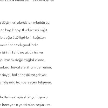
rmek ve yok etmek yerine inanmayı ve
iz düşümleri olarak tanımladığı bu
şen büyük boyutlu el kesimi kağıt
erde doğa üstü figürlerin kağıttan
tirmelerinden oluşmaktadır.
birinin kendine ait bir tını ve
dişe, mutlak değil muğlak olana,
nlara, hayallere, ilham perilerine,
e duygu hallerine dikkat çekiyor.
liğin dışında tutmayı seçen Telgeren,
 hallerine övgüsel bir yaklaşımla
le hezeyanın yerini alan coşkulu ve