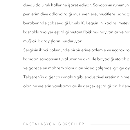
duygu dolu ruh hallerine işaret ediyor. Sanatçının ruhumun 
perilerim diye adlandırdığı müzisyenlere, mucitlere, sanat
beraberinde çok sevdiği Ursula K. Lequin’in ‘kadınsı mütevaz
kasnaklarına yerleştirdiği mutantif bitkimsi hayvanlar ve ha
muğlaklık arayışlarını sürdürüyor.
Serginin ikinci bölümünde birbirlerine özlemle ve uçarak ko
kapıdan sanatçının tuval üzerine akrilikle boyadığı ütopik p
ve görece en mahrem alanı olan video çalışması gölge oy
Telgeren’in diğer çalışmaları gibi endüstriyel üretimin nim
olan nesnelerin yanılsamaları ile gerçekleştirdiği bir ilk de
ENSTALASYON GÖRSELLERİ