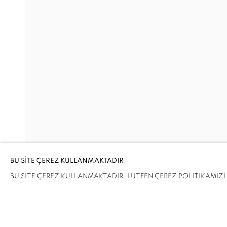
SUMMERTIME
RASIM AKSAN, ALPER AYDIN, GABRIELLE BEVE
Adres
Ziyaret Saatleri
Passage Petits-Champs
Salı - Cumartesi: 11.00 - 19.00
Meşrutiyet Cad. 67/1
Tepebaşı, Beyoğlu
BU SİTE ÇEREZ KULLANMAKTADIR
İstanbul, Türkiye
BU SİTE ÇEREZ KULLANMAKTADIR. LÜTFEN ÇEREZ POLİTİKAMIZLA 
PAYLAŞ
ENQUIRE
ÇEREZLERİ YÖNET
COPYRIGHT © 2026 GALERIST