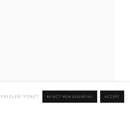
TRA CORTRIGHT, NICOLAS DESHAYES, ED FORNIELES, İD
ÇEREZLERİ YÖNET
REJECT NON ESSENTIAL
ACCEPT