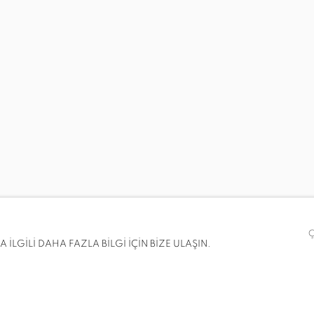
RIDGE, ANNA BJERGER, JEREMY BLAKE, KADAR BROCK, PE
İLGİLİ DAHA FAZLA BİLGİ İÇİN BİZE ULAŞIN.