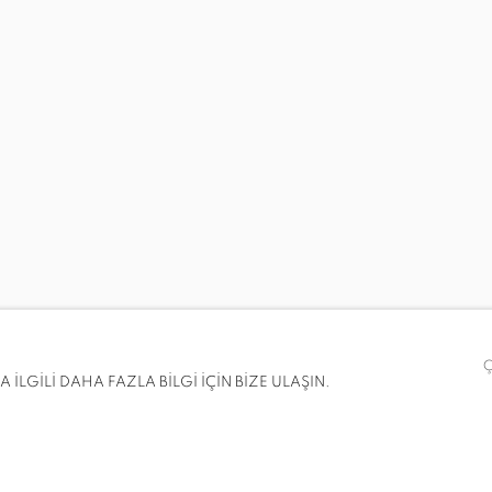
RIDGE, ANNA BJERGER, JEREMY BLAKE, KADAR BROCK, PE
İLGİLİ DAHA FAZLA BİLGİ İÇİN BİZE ULAŞIN.