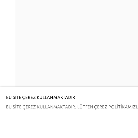
SUMMERTIME
RASIM AKSAN, ALPER AYDIN, GABRIELLE BEVE
Adres
Ziyaret Saatleri
Passage Petits-Champs
Salı - Cumartesi: 11.00 - 19.00
Meşrutiyet Cad. 67/1
Tepebaşı, Beyoğlu
BU SİTE ÇEREZ KULLANMAKTADIR
İstanbul, Türkiye
BU SİTE ÇEREZ KULLANMAKTADIR. LÜTFEN ÇEREZ POLİTİKAMIZLA 
PAYLAŞ
ENQUIRE
ÇEREZLERİ YÖNET
COPYRIGHT © 2026 GALERIST