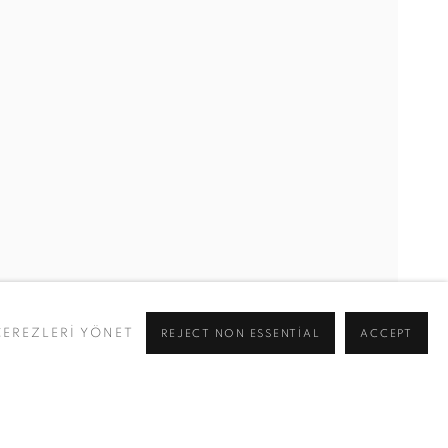
TRA CORTRIGHT, NICOLAS DESHAYES, ED FORNIELES, İD
ÇEREZLERİ YÖNET
REJECT NON ESSENTIAL
ACCEPT