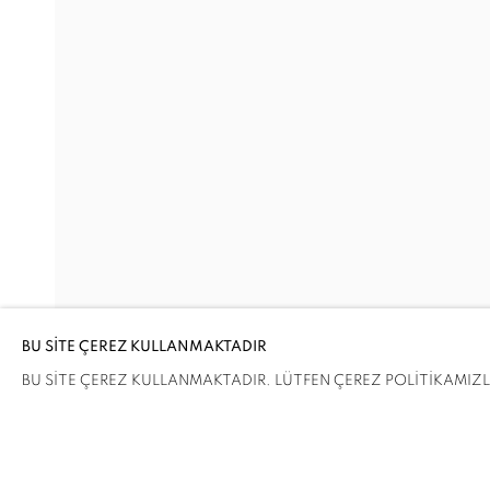
BEKLEYECEĞIZ
SERKAN ÖZKAYA
Adres
Ziyaret Saatleri
Passage Petits-Champs
Salı - Cumartesi: 11.00 - 19.00
Meşrutiyet Cad. 67/1
Tepebaşı, Beyoğlu
BU SİTE ÇEREZ KULLANMAKTADIR
İstanbul, Türkiye
BU SİTE ÇEREZ KULLANMAKTADIR. LÜTFEN ÇEREZ POLİTİKAMIZLA 
PAYLAŞ
ENQUIRE
ÇEREZLERİ YÖNET
COPYRIGHT © 2026 GALERIST