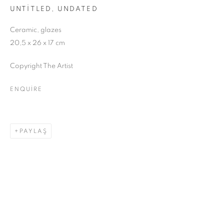
UNTITLED
,
UNDATED
Ceramic, glazes
20,5 x 26 x 17 cm
Copyright The Artist
ENQUIRE
PAYLAŞ
KAYADA BÜYÜDÜM BEN