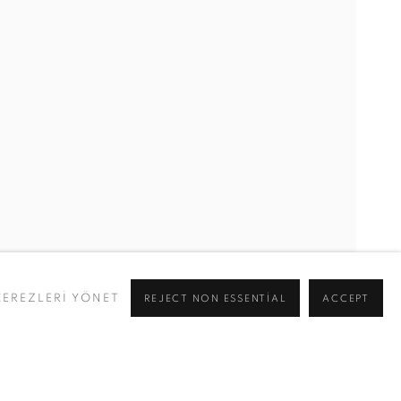
ÇEREZLERİ YÖNET
REJECT NON ESSENTIAL
ACCEPT