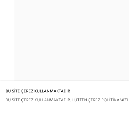
ELLERİNDE TOPRAK
ELIF URAS
Adres
Ziyaret Saatleri
Passage Petits-Champs
Salı - Cumartesi: 11.00 - 19.00
Meşrutiyet Cad. 67/1
Tepebaşı, Beyoğlu
BU SİTE ÇEREZ KULLANMAKTADIR
İstanbul, Türkiye
BU SİTE ÇEREZ KULLANMAKTADIR. LÜTFEN ÇEREZ POLİTİKAMIZLA 
PAYLAŞ
ENQUIRE
ÇEREZLERİ YÖNET
COPYRIGHT © 2026 GALERIST