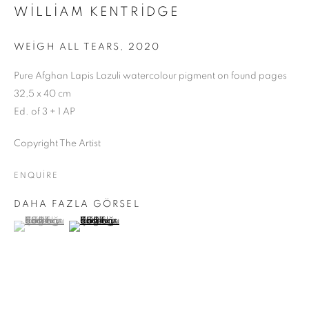
WILLIAM KENTRIDGE
WEIGH ALL TEARS
,
2020
Pure Afghan Lapis Lazuli watercolour pigment on found pages
32,5 x 40 cm
Ed. of 3 + 1 AP
Copyright The Artist
ENQUIRE
DAHA FAZLA GÖRSEL
(View a larger image of thumbnail 1 )
, currently selected.
, currently selected.
, currently selected.
(View a larger image of thumbnail 2 )
DISTILLED FROM SCATTERED BLUE