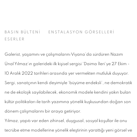
DAIMA İLERI
BASIN BÜLTENİ
ENSTALASYON GÖRSELLERİ
NAZIM ÜNAL YILMAZ
ESERLER
Galerist, yaşamını ve çalışmalarını Viyana’da sürdüren Nazım
Ünal Yılmaz’ın galerideki ilk kişisel sergisi 'Daima İleri’ye 27 Ekim -
10 Aralık 2022 tarihleri arasında yer vermekten mutluluk duyuyor.
Sergi, sanatçının kendi deyimiyle ‘büyüme endeksli’, ne demokratik
ne de ekolojik sayılabilecek, ekonomik modele kendini yakın bulan
kültür politikaları ile tarih yazımına yönelik kuşkusundan doğan son
dönem çalışmalarını bir araya getiriyor.
Yılmaz, yapıtı var eden zihinsel, duygusal, sosyal koşullar ile onu
tecrübe etme modellerine yönelik eleştirinin yarattığı yeni görsel ve