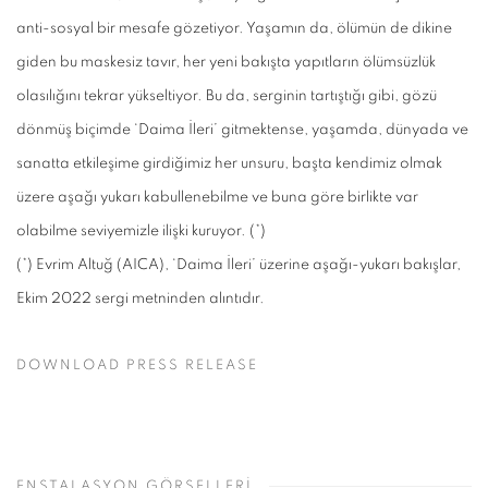
anti-sosyal bir mesafe gözetiyor. Yaşamın da, ölümün de dikine
giden bu maskesiz tavır, her yeni bakışta yapıtların ölümsüzlük
olasılığını tekrar yükseltiyor. Bu da, serginin tartıştığı gibi, gözü
dönmüş biçimde ‘Daima İleri’ gitmektense, yaşamda, dünyada ve
sanatta etkileşime girdiğimiz her unsuru, başta kendimiz olmak
üzere aşağı yukarı kabullenebilme ve buna göre birlikte var
olabilme seviyemizle ilişki kuruyor. (*)
(*) Evrim Altuğ (AICA), ‘Daima İleri’ üzerine aşağı-yukarı bakışlar,
Ekim 2022 sergi metninden alıntıdır.
DOWNLOAD PRESS RELEASE
ENSTALASYON GÖRSELLERİ