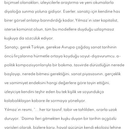
biçimsel olanakları, izleyicilerle araştırma ve yeni okumalarla
diyaloğa sunma yoluna gidiyor. Eserler, sanatçı için kendine has
birer görsel anlatıyı barındırdığı kadar, Yılmaz’ın ister kapitalist,
isterse komünist olsun, tüm bu modellere duyduğu uzlaşmasız
kuşkuya da sözcülük ediyor.
Sanatçı, gerek Türkiye, gerekse Avrupa çağdaş sanat tarihinin
öncü fırçalarına hürmetle ortaya koyduğu soyut-dışavurumcu, a-
politik kompozisyonlarıyla bir bakıma, tasvirde dürüstlüğün nerede
başlayıp, nerede bitmesi gerektiğini, sanat piyasasının, gerçeklik
ve samimiyet endeksini hangi değerlere göre tayin ettiğini,
izleyiciye kendini teşhir eden bu tek kişilik ve soyundukça
kalabalıklaşan kabare ile sormaya yöneliyor.
Yılmaz’ın resmi, “...her tür tasnif, tabir ve tahlilden, ısrarla uzak
duruyor. ‘Daima İleri gitmekten kuşku duyan bir tarihin açgözlü
varisleri olarak, bizlere karşı, hayal gücünün kendi ekolojisi lehine