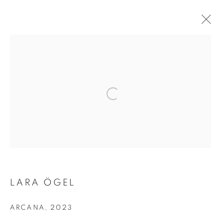
LARA ÖGEL
ÜZERIMDEKI YILDIZLI
ARCANA
,
2023
GÖKYÜZÜ VE İÇIMDEKI