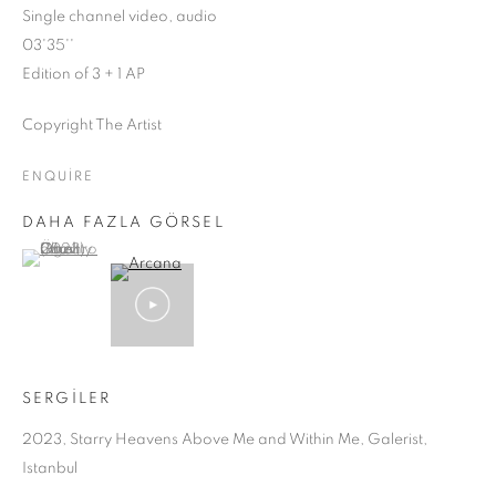
Single channel video, audio
03'35''
Edition of 3 + 1 AP
Copyright The Artist
ENQUIRE
DAHA FAZLA GÖRSEL
(View a larger image of thumbnail 1 )
, currently selected.
, currently selected.
, currently selected.
SERGİLER
2023, Starry Heavens Above Me and Within Me, Galerist,
ÜZERIMDEKI YILDIZLI GÖKYÜZÜ VE İÇ
Istanbul